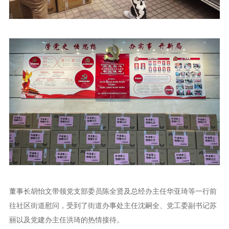
董事长胡怡文带领党支部委员陈全贤及总经办主任华亚琦等一行前
往社区街道慰问，受到了街道办事处主任沈嗣全、党工委副书记苏
丽以及党建办主任洪琦的热情接待。